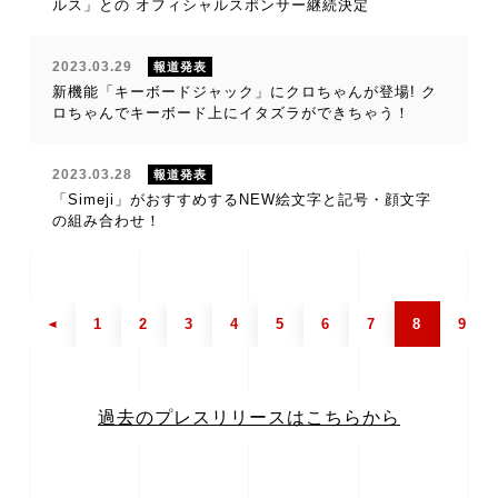
ルス」との オフィシャルスポンサー継続決定
2023.03.29
報道発表
新機能「キーボードジャック」にクロちゃんが登場! ク
ロちゃんでキーボード上にイタズラができちゃう！
2023.03.28
報道発表
「Simeji」がおすすめするNEW絵文字と記号・顔文字
の組み合わせ！
1
2
3
4
5
6
7
8
9
過去のプレスリリースはこちらから