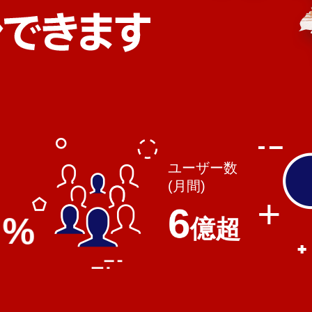
ユーザー数
(月間)
6
%
億超