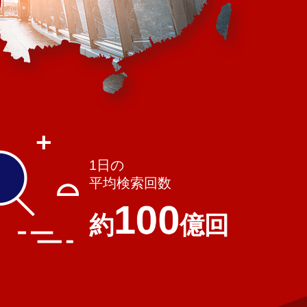
1日の
平均検索回数
100
約
億回