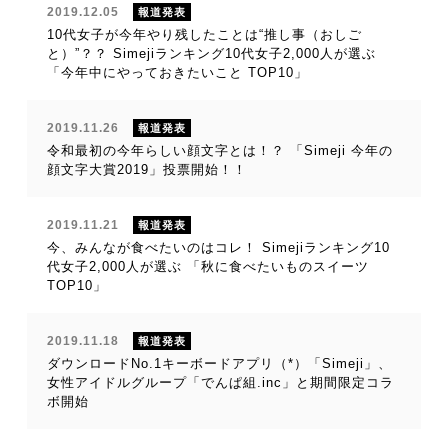
2019.12.05
報道発表
10代女子が今年やり残したことは“推し事（おしご
と）”？？ Simejiランキング10代女子2,000人が選ぶ
「今年中にやっておきたいこと TOP10」
2019.11.26
報道発表
令和最初の今年らしい顔文字とは！？ 「Simeji 今年の
顔文字大賞2019」投票開始！！
2019.11.21
報道発表
今、みんなが食べたいのはコレ！ Simejiランキング10
代女子2,000人が選ぶ 「秋に食べたいものスイーツ
TOP10」
2019.11.18
報道発表
ダウンロードNo.1キーボードアプリ（*）「Simeji」、
女性アイドルグループ「でんぱ組.inc」と期間限定コラ
ボ開始