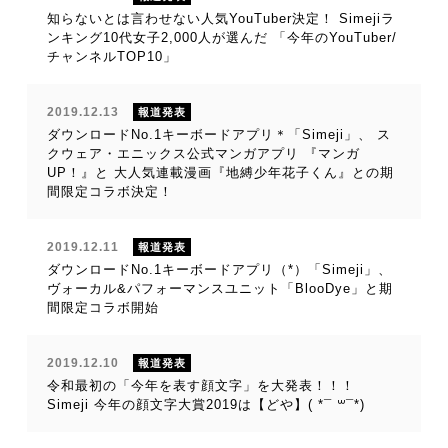
知らないとは言わせない人気YouTuber決定！ Simejiラ
ンキング10代女子2,000人が選んだ 「今年のYouTuber/
チャンネルTOP10」
2019.12.13
報道発表
ダウンロードNo.1キーボードアプリ＊「Simeji」、 ス
クウェア・エニックス公式マンガアプリ 『マンガ
UP！』と 大人気連載漫画『地縛少年花子くん』との期
間限定コラボ決定！
2019.12.11
報道発表
ダウンロードNo.1キーボードアプリ（*）「Simeji」、
ヴォーカル&パフォーマンスユニット「BlooDye」と期
間限定コラボ開始
2019.12.10
報道発表
令和最初の「今年を表す顔文字」を大発表！！！
Simeji 今年の顔文字大賞2019は【どや】( *¯ ꒳¯*)