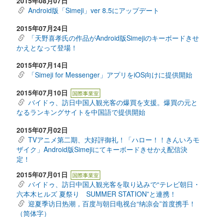
2015年08月07日
Android版「Simeji」ver 8.5にアップデート
2015年07月24日
「天野喜孝氏の作品がAndroid版Simejiのキーボードきせ
かえとなって登場！
2015年07月14日
「Simeji for Messenger」アプリをiOS向けに提供開始
2015年07月10日
国際事業室
バイドゥ、訪日中国人観光客の爆買を支援。爆買の元と
なるランキングサイトを中国語で提供開始
2015年07月02日
TVアニメ第二期、大好評御礼！「ハロー！！きんいろモ
ザイク」Android版Simejiにてキーボードきせかえ配信決
定！
2015年07月01日
国際事業室
バイドゥ、訪日中国人観光客を取り込みで“テレビ朝日・
六本木ヒルズ 夏祭り SUMMER STATION”と連携！
迎夏季访日热潮，百度与朝日电视台“纳凉会”首度携手！
（简体字）