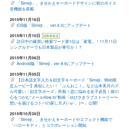
「Simeji」、きせかえキーボードデザインに初のボイス
音機能を搭載
2015年11月16日
iOS版「Simeji」、ver.4.3にアップデート
2015年11月10日
国際事業室
訪日中の爆買い検索ワード第1位は「家電」！11月11日
シングルデーでも日本製品が牽引か！？
2015年11月06日
Android版「Simeji」ver 8.9にアップデート
2015年11月05日
【日本語文字入力＆顔文字キーボード「Simeji」Web限
定ムービー】真似したい！「ぷんおこ！」など山本美月のズ
ル可愛い「顔文字ポーズ」炸裂！恋に悩める女子必見！彼の
心をつかむ“メールHow to”動画「ゆびさきラブストーリー〜
想いを届けるコトバの探し方〆(･ω･。)〜」公開!
2015年10月30日
「Simeji」、きせかえキーボードやエフェクト機能で
「ハローキティ」とコラボレーション開始