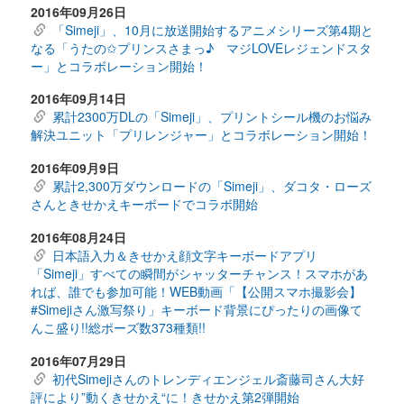
2016年09月26日
「Simeji」、10月に放送開始するアニメシリーズ第4期と
なる「うたの✩プリンスさまっ♪ マジLOVEレジェンドスタ
ー」とコラボレーション開始！
2016年09月14日
累計2300万DLの「Simeji」、プリントシール機のお悩み
解決ユニット「プリレンジャー」とコラボレーション開始！
2016年09月9日
累計2,300万ダウンロードの「Simeji」、ダコタ・ローズ
さんときせかえキーボードでコラボ開始
2016年08月24日
日本語入力＆きせかえ顔文字キーボードアプリ
「Simeji」すべての瞬間がシャッターチャンス！スマホがあ
れば、誰でも参加可能！WEB動画「【公開スマホ撮影会】
#Simejiさん激写祭り」キーボード背景にぴったりの画像て
んこ盛り!!総ポーズ数373種類!!
2016年07月29日
初代Simejiさんのトレンディエンジェル斎藤司さん大好
評により”動くきせかえ“に！きせかえ第2弾開始