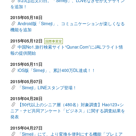
5/23は恋文の日。「Simeji」、LOVEなきせかえデザイン
を追加！
2015年05月18日
Android版「Simeji」、コミュニケーションが楽しくなる
機能を追加
2015年05月12日
国際事業室
中国No1.旅行検索サイト“Qunar.Com”にJALフライト情
報の提供開始
2015年05月11日
iOS版「Simeji」、累計400万DL達成！！
2015年05月07日
「Simeji」LINEスタンプ登場！
2015年04月28日
【50代以上のシニア層（480名）対象調査】Hao123×シ
ニア・ナビ共同アンケート「ビジネス」に関する調査結果を
発表
2015年04月27日
「Simeji」にて、より変換を便利にする機能「プレミア