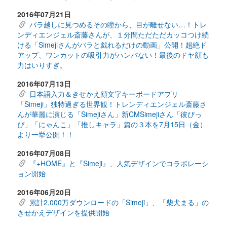
2016年07月21日
バラ越しに見つめるその瞳から、目が離せない…！トレ
ンディエンジェル斎藤さんが、１分間ただただカッコつけ続
ける「Simejiさんがバラと戯れるだけの動画」公開！超絶ド
アップ、ワンカットの吸引力がハンパない！最後のドヤ顔も
力はいりすぎ。
2016年07月13日
日本語入力＆きせかえ顔文字キーボードアプリ
「Simeji」独特過ぎる世界観！トレンディエンジェル斎藤さ
んが華麗に演じる「Simejiさん」新CMSimejiさん「彼ぴっ
ぴ」「にゃんこ」「推しキャラ」篇の３本を7月15日（金）
より一挙公開！！
2016年07月08日
『+HOME』と『Simeji』、人気デザインでコラボレーシ
ョン開始
2016年06月20日
累計2,000万ダウンロードの「Simeji」、「柴犬まる」の
きせかえデザインを提供開始