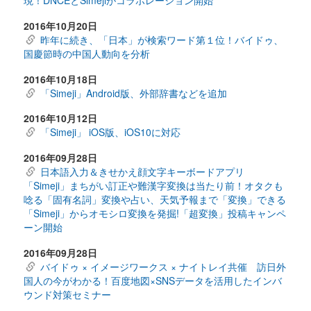
現！DNCEとSimejiがコラボレーション開始
2016年10月20日
昨年に続き、「日本」が検索ワード第１位！バイドゥ、
国慶節時の中国人動向を分析
2016年10月18日
「Simeji」Android版、外部辞書などを追加
2016年10月12日
「Simeji」 iOS版、iOS10に対応
2016年09月28日
日本語入力＆きせかえ顔文字キーボードアプリ
「Simeji」まちがい訂正や難漢字変換は当たり前！オタクも
唸る「固有名詞」変換や占い、天気予報まで「変換」できる
「Simeji」からオモシロ変換を発掘!「超変換」投稿キャンペ
ーン開始
2016年09月28日
バイドゥ × イメージワークス × ナイトレイ共催 訪日外
国人の今がわかる！百度地図×SNSデータを活用したインバ
ウンド対策セミナー