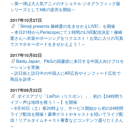
～第一弾は大人気アニメのナショナル ジオグラフィック版
シリーズとして4枚の提供を開始～
2017年10月27日
「Simeji presents 篠崎愛の生きせかえLIVE!」を開催
～本日21時からPeriscopeにて１時間のLIVE配信決定！篠崎
愛さんへ衣装やポージングをリクエスト！お気に入りの写真
でスマホキーボードをきせかえよう！～
2017年10月02日
Baidu Japan、P&Gの国慶節に来日する中国人向けプロモ
ーションを実施
～訪日前と訪日中の中国人にAR広告やインフィード広告で
商品を訴求～
2017年09月22日
ボイスアプリ「LisPon（リスポン）」、初の【24時間ラ
イブ～声は地球を救う！～】を開催
～9月30日（土）夜20時より、サービス開始から初の24時間
ライブ配信を開催！豪華ゲストやキャストを招いてライブ配
信！リアルタイムキャスト審査などコンテンツ盛りだくさん
～