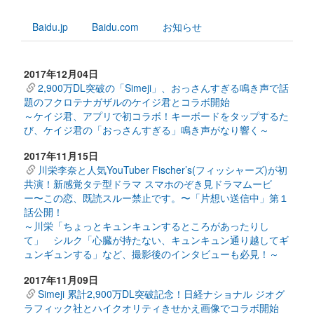
Baidu.jp
Baidu.com
お知らせ
2017年12月04日
2,900万DL突破の「Simeji」、おっさんすぎる鳴き声で話
題のフクロテナガザルのケイジ君とコラボ開始
～ケイジ君、アプリで初コラボ！キーボードをタップするた
び、ケイジ君の「おっさんすぎる」鳴き声がなり響く～
2017年11月15日
川栄李奈と人気YouTuber Fischer’s(フィッシャーズ)が初
共演！新感覚タテ型ドラマ スマホのぞき見ドラマムービ
ー〜この恋、既読スルー禁止です。〜「片想い送信中」第１
話公開！
～川栄「ちょっとキュンキュンするところがあったりし
て」 シルク「心臓が持たない、キュンキュン通り越してギ
ュンギュンする」など、撮影後のインタビューも必見！～
2017年11月09日
Simeji 累計2,900万DL突破記念！日経ナショナル ジオグ
ラフィック社とハイクオリティきせかえ画像でコラボ開始