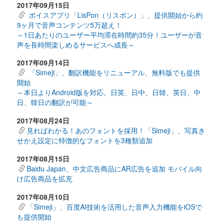
2017年09月15日
ボイスアプリ「LisPon（リスポン）」、提供開始から約
9ヶ月で音声コンテンツ5万超え！
～1日あたりのユーザー平均滞在時間約35分！ユーザーが音
声を長時間楽しめるサービスへ成長～
2017年09月14日
「Simeji」、翻訳機能をリニューアル、無料版でも提供
開始
～本日よりAndroid版を対応。日英、日中、日韓、英日、中
日、韓日の翻訳が可能～
2017年08月24日
見ればわかる！あのフォントを採用！「Simeji」、写真き
せかえ設定に特徴的なフォントを3種類追加
2017年08月15日
Baidu Japan、中文広告商品にAR広告を追加 モバイル向
け広告商品を拡充
2017年08月10日
「Simeji」、百度AI技術を活用した音声入力機能をiOSで
も提供開始