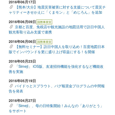
2016年06月17日
【熊本/大分】地震災害被害に対する支援について震災チ
ャリティーきせかえに「くまモン」と「めじろん」を追加
2016年06月09日
国際事業室
京都と百度、免税店や観光施設の地図活用で訪日中国人
観光客取り込み支援で連携
2016年06月06日
国際事業室
【無料セミナー】訪日中国人を取り込め！百度地図日本
版でインバウンドを更に盛り上げ収益にする！を開催
2016年05月23日
「Simeji」 iOS版、友達招待機能を強化するなど機能改
善を実施
2016年05月19日
バイドゥとスプラウト、バグ報奨金プログラムの中間報
告を発表
2016年04月27日
「Simeji」、母の日特集開始！みんなの「ありがとう」
をサポート