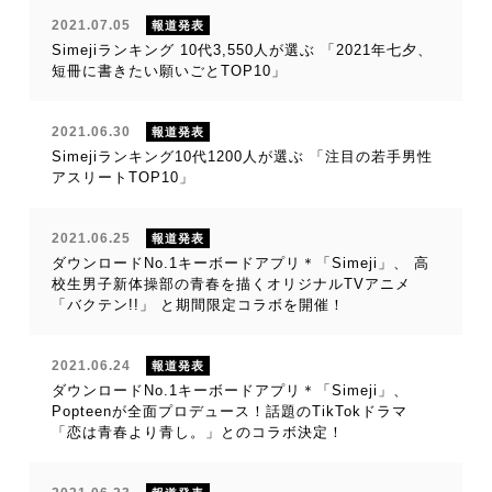
2021.07.05
報道発表
Simejiランキング 10代3,550人が選ぶ 「2021年七夕、
短冊に書きたい願いごとTOP10」
2021.06.30
報道発表
Simejiランキング10代1200人が選ぶ 「注目の若手男性
アスリートTOP10」
2021.06.25
報道発表
ダウンロードNo.1キーボードアプリ＊「Simeji」、 高
校生男子新体操部の青春を描くオリジナルTVアニメ
「バクテン!!」 と期間限定コラボを開催！
2021.06.24
報道発表
ダウンロードNo.1キーボードアプリ＊「Simeji」、
Popteenが全面プロデュース！話題のTikTokドラマ
「恋は青春より青し。」とのコラボ決定！