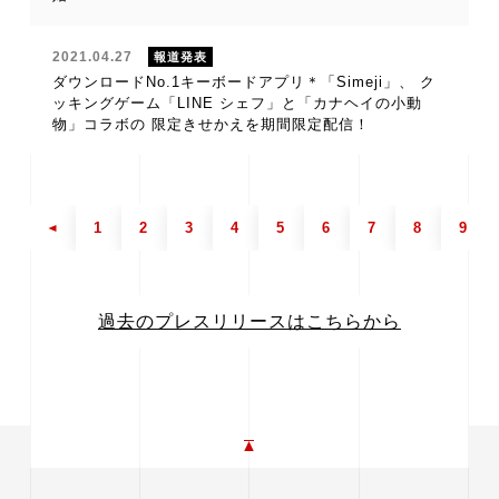
2021.04.27
報道発表
ダウンロードNo.1キーボードアプリ＊「Simeji」、 ク
ッキングゲーム「LINE シェフ」と「カナヘイの小動
物」コラボの 限定きせかえを期間限定配信！
1
2
3
4
5
6
7
8
9
過去のプレスリリースはこちらから