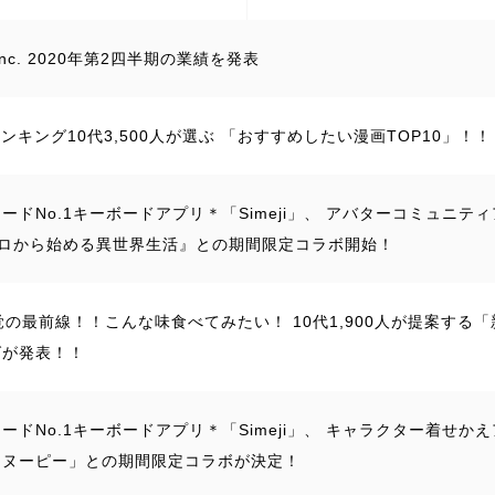
, Inc. 2020年第2四半期の業績を発表
jiランキング10代3,500人が選ぶ 「おすすめしたい漫画TOP10」！！
ードNo.1キーボードアプリ＊「Simeji」、 アバターコミュニ
ゼロから始める異世界生活』との期間限定コラボ開始！
覚の最前線！！こんな味食べてみたい！ 10代1,900人が提案する「新し
グが発表！！
ードNo.1キーボードアプリ＊「Simeji」、 キャラクター着せ
スヌーピー」との期間限定コラボが決定！