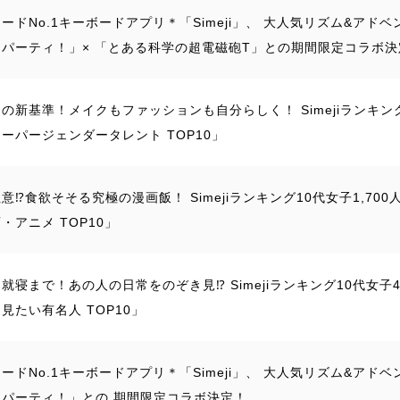
ードNo.1キーボードアプリ＊「Simeji」、 大人気リズム&アド
ドパーティ！」× 「とある科学の超電磁砲T」との期間限定コラボ決
の新基準！メイクもファッションも自分らしく！ Simejiランキング
ーパージェンダータレント TOP10」
意⁉食欲そそる究極の漫画飯！ Simejiランキング10代女子1,70
・アニメ TOP10」
就寝まで！あの人の日常をのぞき見⁉ Simejiランキング10代女子4
見たい有名人 TOP10」
ードNo.1キーボードアプリ＊「Simeji」、 大人気リズム&アド
ドパーティ！」との 期間限定コラボ決定！