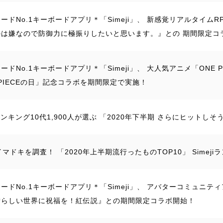
ードNo.1キーボードアプリ＊「Simeji」、 新感覚リアルタイム
のは嫌なので防御力に極振りしたいと思います。』との 期間限定コ
ードNo.1キーボードアプリ＊「Simeji」、 大人気アニメ「ONE P
 PIECEの日」記念コラボを期間限定で実施！
jiランキング10代1,900人が選ぶ 「2020年下半期 さらにヒットし
イマドキを調査！ 「2020年上半期流行ったものTOP10」 Simej
ードNo.1キーボードアプリ＊「Simeji」、 アバターコミュニ
晴らしい世界に祝福を！紅伝説』との期間限定コラボ開始！