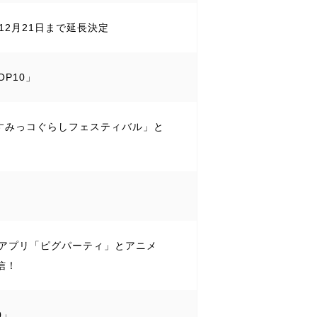
12月21日まで延長決定
OP10」
マ&すみっコぐらしフェスティバル」と
ティアプリ「ピグパーティ」とアニメ
信！
0」