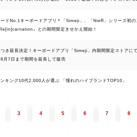
ードNo.1キーボードアプリ＊「Simeji」、「NieR」シリーズ
 Re[in]carnation』との期間限定きせかえ開始！
つき延長決定！キーボードアプリ「Simeji」内期間限定ストアにて、
8月7日まで期間を延長して販売
jiランキング10代2,000人が選ぶ 「憧れのハイブランドTOP10」
3
4
5
6
7
8