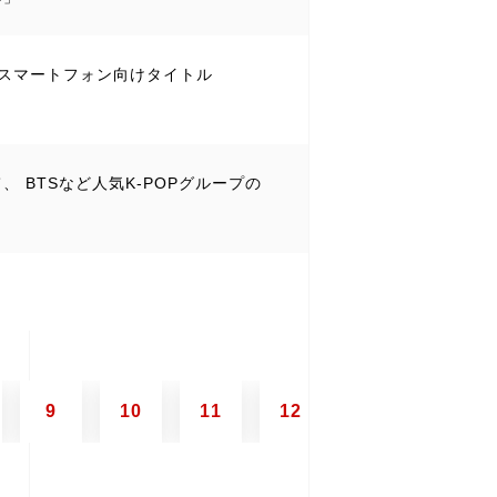
初のスマートフォン向けタイトル
 BTSなど人気K-POPグループの
9
10
11
12
13
14