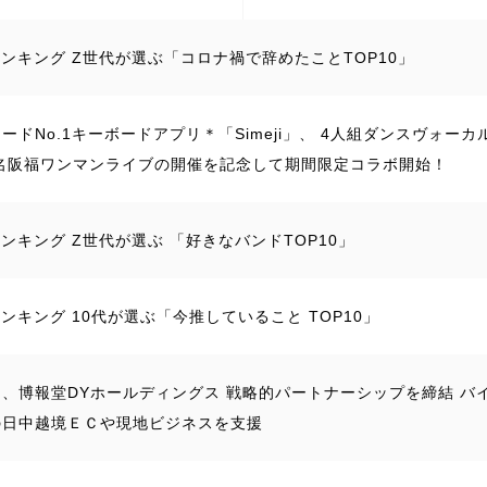
jiランキング Z世代が選ぶ「コロナ禍で辞めたことTOP10」
ードNo.1キーボードアプリ＊「Simeji」、 4人組ダンスヴォ
東名阪福ワンマンライブの開催を記念して期間限定コラボ開始！
jiランキング Z世代が選ぶ 「好きなバンドTOP10」
jiランキング 10代が選ぶ「今推していること TOP10」
ゥ、博報堂DYホールディングス 戦略的パートナーシップを締結 バ
の日中越境ＥＣや現地ビジネスを支援