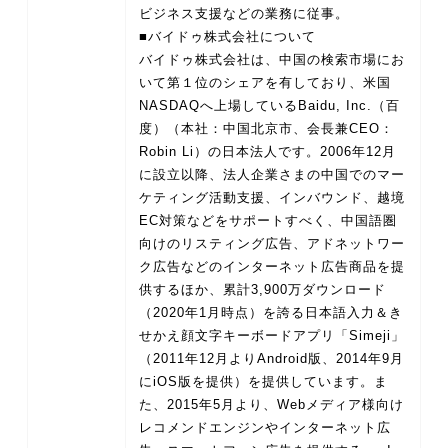
ビジネス支援などの業務に従事。
■バイドゥ株式会社について
バイドゥ株式会社は、中国の検索市場にお
いて第１位のシェアを有しており、米国
NASDAQへ上場しているBaidu, Inc.（百
度）（本社：中国北京市、会長兼CEO：
Robin Li）の日本法人です。2006年12月
に設立以降、法人企業さまの中国でのマー
ケティング活動支援、インバウンド、越境
EC対策などをサポートすべく、中国語圏
向けのリスティング広告、アドネットワー
ク広告などのインターネット広告商品を提
供するほか、累計3,900万ダウンロード
（2020年1月時点）を誇る日本語入力＆き
せかえ顔文字キーボードアプリ「Simeji」
（2011年12月よりAndroid版、2014年9月
にiOS版を提供）を提供しています。ま
た、2015年5月より、Webメディア様向け
レコメンドエンジンやインターネット広