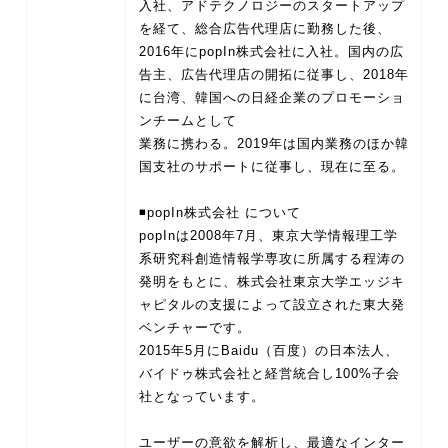
入社、アドテクノロジーのスタートアップ
を経て、総合広告代理店に勤務した後、
2016年にpopIn株式会社に入社。国内の広
告主、広告代理店の開拓に従事し、2018年
に台湾、韓国への日経企業のプロモーショ
ンチームとして
業務に携わる。2019年は国内業務のほか韓
国支社のサポートに従事し、現在に至る。
◾popIn株式会社 について
popInは2008年7月、東京大学情報理工学
系研究科創造情報学専攻に所属する程涛の
発明をもとに、株式会社東京大学エッジキ
ャピタルの支援によって設立された東大発
ベンチャーです。
2015年5⽉にBaidu（百度）の⽇本法⼈、
バイドゥ株式会社と経営統合し100%⼦会
社となっています。
ユーザーの意欲を解析し、最適なインター