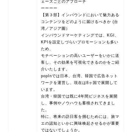
ェーズごとのアプローチ
ーーーー
【第３部】インバウンドにおいて魅力ある
コンテンツをどのように届けるべきか (台
湾／アジア圏）
インバウンドマーケティングでは、KGI、
KPIを設定しづらいプロモーションも多い
ため、
モチベーションの高いユーザーをいかに送
客し、その効果を可視化できるのかをご紹
介いたします。
popInでは日本、台湾、韓国で広告ネット
ワークを運営し、現在は8ヶ国で展開して
います。
台湾・韓国では既に4年間ビジネスを展開
し、事例やノウハウも蓄積されてきまし
た。
特に、将来の訪日客を掴むためには、旅マ
エの認知といかに興味喚起させるかが重要
ではないでしょうか。