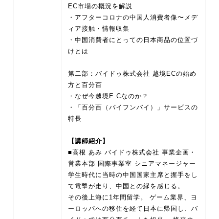
EC市場の概況を解説
・アフターコロナの中国人消費者像〜メデ
ィア接触・情報収集
・中国消費者にとっての日本商品の位置づ
けとは
第二部：バイドゥ株式会社 越境ECの始め
方と百分百
・なぜ今越境E Cなのか？
・「百分百（バイフンバイ）」サービスの
特長
【講師紹介】
■高根 あみ バイドゥ株式会社 事業企画・
営業本部 国際事業室 シニアマネージャー
学生時代に当時の中国国家主席と握手をし
て電撃が走り、中国との縁を感じる。
その後上海に1年間留学。 ゲーム業界、ヨ
ーロッパへの移住を経て日本に帰国し、バ